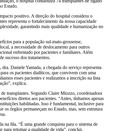
ação, o hospital contabiliza 74 transplantes de fígado
no Estado.
impacto positivo. A direção do hospital considera o
tes representa o fortalecimento da nossa capacidade
mplexidade, garantindo mais qualidade e humanização no
efícios para a população sul-mato-grossense,
local, a necessidade de deslocamento para outros
ocional enfrentado por pacientes e familiares. Além
e sucesso dos tratamentos.
l, dra. Daniele Yamada, a chegada do serviço representa
 para os pacientes dialíticos, que convivem com uma
amos esses pacientes e realizamos a inscrição na lista
ação”, explica.
l de transplantes. Segundo Claire Miozzo, coordenadora
enefícios diretos aos pacientes. “Antes, tínhamos apenas
tituições habilitadas. Isso é fundamental, inclusive para
ue os órgãos permaneçam no Estado, mas, sem estrutura
rma.
a na fila. “É uma grande conquista para o sistema de
te para retomar a qualidade de vida”, conclui.