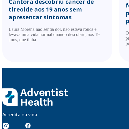
Cantora descobriu câncer de
f
tireoide aos 19 anos sem
p
apresentar sintomas
p
Laura Morena não sentia dor, não estava rouca e
O
levava uma vida normal quando descobriu, aos 19
p
anos, que tinha
p
Acredita na vida