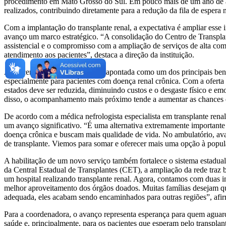
procedimento em Mato Grosso do Sul. Em pouco mais de um ano de atu
realizados, contribuindo diretamente para a redução da fila de espera 
Com a implantação do transplante renal, a expectativa é ampliar esse 
avanço um marco estratégico. “A consolidação do Centro de Transplan
assistencial e o compromisso com a ampliação de serviços de alta co
atendimento aos pacientes”, destaca a direção da instituição.
A descentralização do serviço é apontada como um dos principais ben
especialmente para pacientes com doença renal crônica. Com a oferta 
estados deve ser reduzida, diminuindo custos e o desgaste físico e em
disso, o acompanhamento mais próximo tende a aumentar as chances d
De acordo com a médica nefrologista especialista em transplante rena
um avanço significativo. “É uma alternativa extremamente importante
doença crônica e buscam mais qualidade de vida. No ambulatório, avali
de transplante. Viemos para somar e oferecer mais uma opção à popul
A habilitação de um novo serviço também fortalece o sistema estadua
da Central Estadual de Transplantes (CET), a ampliação da rede traz b
um hospital realizando transplante renal. Agora, contamos com duas ins
melhor aproveitamento dos órgãos doados. Muitas famílias desejam q
adequada, eles acabam sendo encaminhados para outras regiões”, afi
Para a coordenadora, o avanço representa esperança para quem aguard
saúde e, principalmente, para os pacientes que esperam pelo transplan